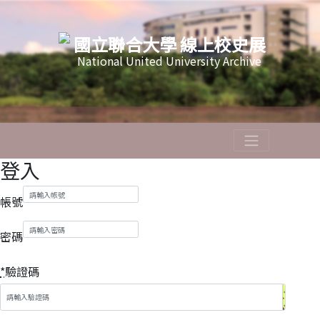
跳
到
國立聯合大學 線上校史展
主
National United University Archive
要
內
容
區
登入
帳號
密碼
*
驗證碼