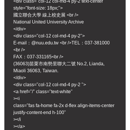
<div class="col-12 col-md-4 py-2 text-center"
style="font-size: 18px;">
國立聯合大學 線上校史展 <br />
National United University Archive
</div>
<div class="col-12 col-md-4 py-2">
E-mail：@nuu.edu.tw <br />TEL：037-381000
<br />
FAX：037-331165<br />
(36063)苗栗市南勢里聯大二號 No.2, Lianda,
Miaoli 36063, Taiwan.
</div>
<div class="col-12 col-md-4 py-2 ">
<a href="/" class="text-white"
><i
class="fas fa-home fa-2x d-flex align-items-center
justify-content-end h-100"
></i
></a>