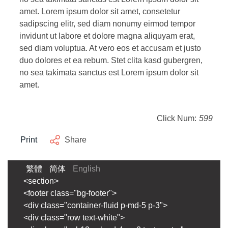
amet. Lorem ipsum dolor sit amet, consetetur
sadipscing elitr, sed diam nonumy eirmod tempor
invidunt ut labore et dolore magna aliquyam erat,
sed diam voluptua. At vero eos et accusam et justo
duo dolores et ea rebum. Stet clita kasd gubergren,
no sea takimata sanctus est Lorem ipsum dolor sit
amet.
Click Num:
599
Print
Share
繁體
简体
English
<section>
<footer class="bg-footer">
<div class="container-fluid p-md-5 p-3">
<div class="row text-white">