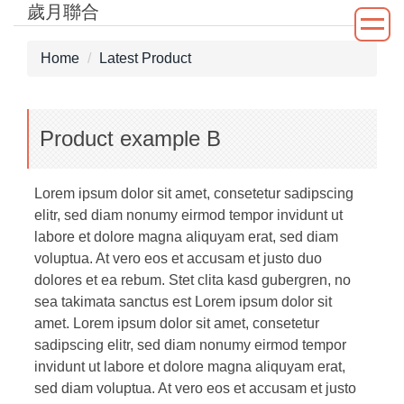
歲月聯合
Jump
to
the
Home
Latest Product
main
content
block
Product example B
Lorem ipsum dolor sit amet, consetetur sadipscing
elitr, sed diam nonumy eirmod tempor invidunt ut
labore et dolore magna aliquyam erat, sed diam
voluptua. At vero eos et accusam et justo duo
dolores et ea rebum. Stet clita kasd gubergren, no
sea takimata sanctus est Lorem ipsum dolor sit
amet. Lorem ipsum dolor sit amet, consetetur
sadipscing elitr, sed diam nonumy eirmod tempor
invidunt ut labore et dolore magna aliquyam erat,
sed diam voluptua. At vero eos et accusam et justo