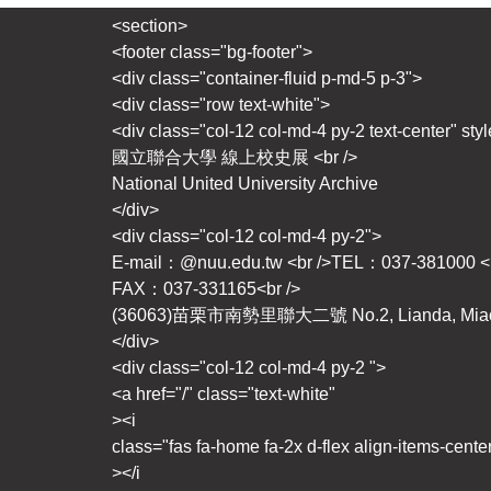
<section>
<footer class="bg-footer">
<div class="container-fluid p-md-5 p-3">
<div class="row text-white">
<div class="col-12 col-md-4 py-2 text-center" styl
國立聯合大學 線上校史展 <br />
National United University Archive
</div>
<div class="col-12 col-md-4 py-2">
E-mail：@nuu.edu.tw <br />TEL：037-381000 <b
FAX：037-331165<br />
(36063)苗栗市南勢里聯大二號 No.2, Lianda, Miaoli
</div>
<div class="col-12 col-md-4 py-2 ">
<a href="/" class="text-white"
><i
class="fas fa-home fa-2x d-flex align-items-cente
></i