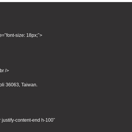
e="font-size: 18px;">
r />
 36063, Taiwan.
r justify-content-end h-100"